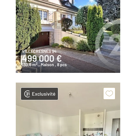
VILLECRESNES 94
499 000 €
2
130,6 m
, Maison
, 8 pcs
Exclusivité