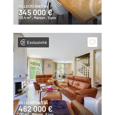
VILLECRESNES 94
345 000 €
2
113,4 m
, Maison
, 5 pcs
Exclusivité
VILLECRESNES 94
462 000 €
2
130 m
, Maison
, 6 pcs