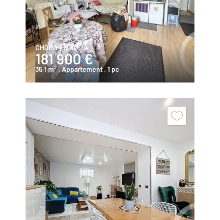
CHOISY LE ROI 94
181 900 €
2
35,1 m
, Appartement
, 1 pc