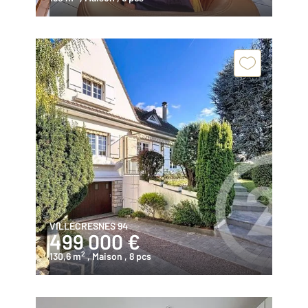
VILLECRESNES 94
499 000 €
2
130,6 m
, Maison
, 8 pcs