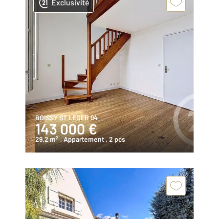
Exclusivité
BOISSY ST LEGER 94
143 000 €
2
29,2 m
, Appartement
, 2 pcs