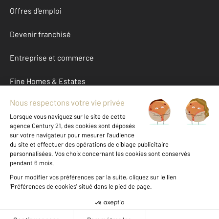
Offres d'emploi
Devenir franchisé
Entreprise et commerce
Fine Homes & Estates
À propos
International
Nous contacter
Mentions légales & CGU et Barèmes d'honoraires
Données personnelles