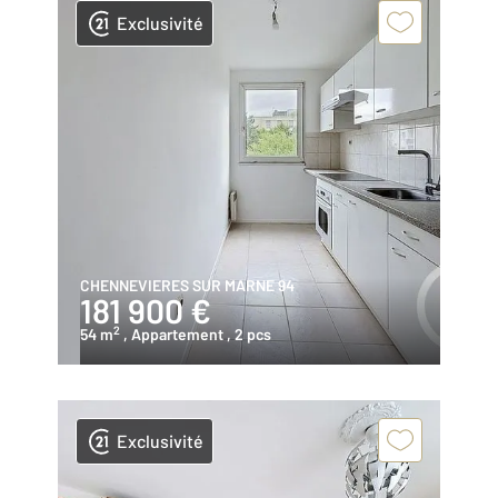
Exclusivité
CHENNEVIERES SUR MARNE 94
181 900 €
2
54 m
, Appartement
, 2 pcs
Exclusivité