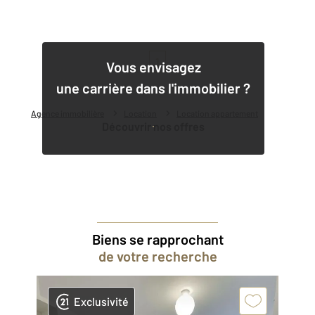
1
Vous envisagez
une carrière dans l'immobilier ?
Agence immobilière
Location
Location appartement
Découvrir nos offres
Biens se rapprochant
de votre recherche
Exclusivité