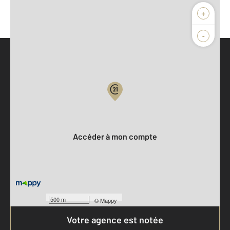
+
-
Parlons de vous, parlons biens
Votre compte :
Accéder à mon compte
500 m
©
Mappy
Votre agence est notée