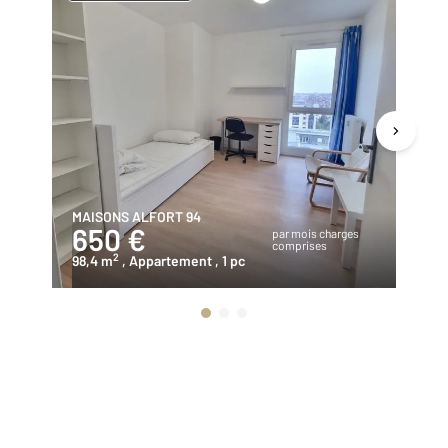
MAISONS ALFORT 94
BO
650 €
1
par mois charges
comprises
2
98,4 m
, Appartement
, 1 pc
12