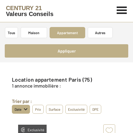
CENTURY 21
Valeurs Conseils
Tous
Maison
Appartement
Autres
Appliquer
Location appartement Paris (75)
1 annonce immobilière :
Trier par :
Date
Prix
Surface
Exclusivité
DPE
Exclusivité