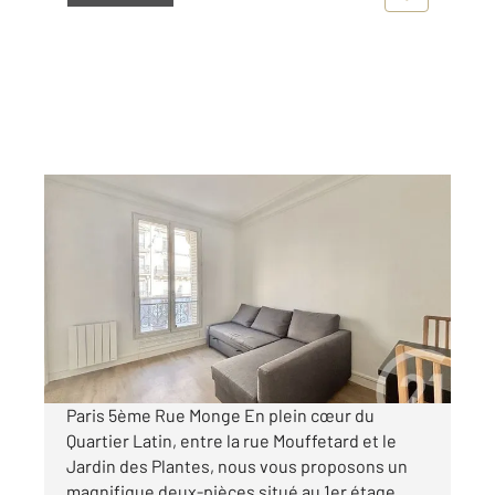
PARIS 75005
2
37,07 m
, 2 pièces
Ref : 470
Appartement F2 à louer
1 760 €
par mois charges comprises
Paris 5ème Rue Monge En plein cœur du
Quartier Latin, entre la rue Mouffetard et le
Jardin des Plantes, nous vous proposons un
magnifique deux-pièces situé au 1er étage